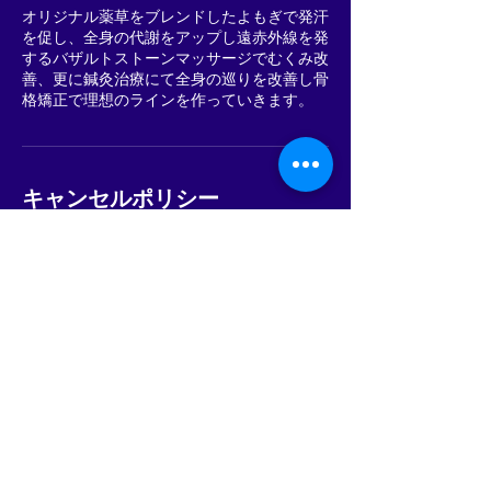
オリジナル薬草をブレンドしたよもぎで発汗
を促し、全身の代謝をアップし遠赤外線を発
するバザルトストーンマッサージでむくみ改
善、更に鍼灸治療にて全身の巡りを改善し骨
格矯正で理想のラインを作っていきます。
キャンセルポリシー
※ご予約のキャンセ・変更は、マイページ又
はメールakua.mana358@gmail.comへご連
絡をお願いします。
ご連絡なく来店されなかった場合は施術料
金の100%をご請求させていただきます。ま
た、今後ご予約を承れなくなることがありま
すのでご注意ください。
http://www.akuamana.net