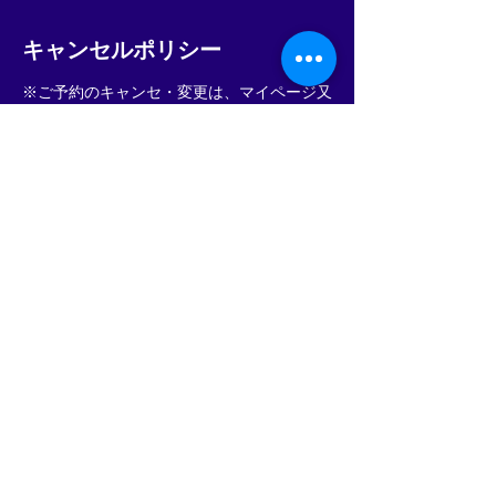
キャンセルポリシー
※ご予約のキャンセ・変更は、マイページ又
はメールakua.mana358@gmail.comへご連
絡をお願いします。
ご連絡なく来店されなかった場合は施術料
金の100%をご請求させていただきます。ま
た、今後ご予約を承れなくなることがありま
すのでご注意ください。
http://www.akuamana.net
連絡先
日本、福岡県福岡市中央区高砂１丁目２２
−１９